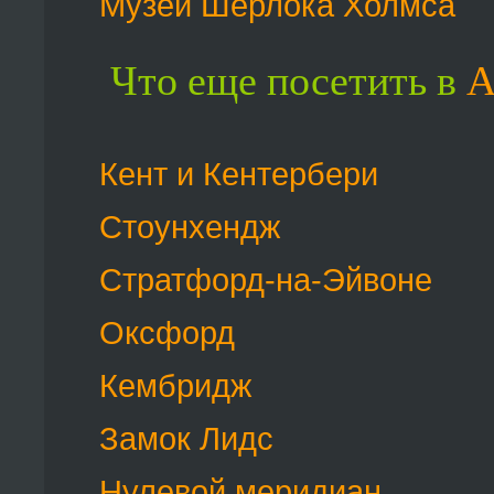
Музей Шерлока Холмса
Что еще посетить в
А
Кент и Кентербери
Стоунхендж
Стратфорд-на-Эйвоне
Оксфорд
Кембридж
Замок Лидс
Нулевой меридиан