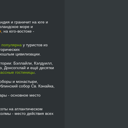
ндия и граничит на юге и
рландское море и
и
, на юго-востоке -
о популярна
у туристов из
торических
прошлым цивилизации.
тории: Бэллайли, Кэлдуилл,
э, Донсогхлай и ещё десятки
лассные гостиницы
.
соборы и монастыри,
блинский собор Св. Кэнайка,
бары - основное место
соты на атлантическом
холмы - место действия всех