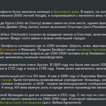
лфаста была заселена начиная с
бронзового века
. В округе, на х
ликанов (5000 летний Хендж), и сохранившиеся с железного века 
де Курси (John de Courcy) возвел замок на этом месте, однако фа
роль Джэймс (King James) начал заселения Ольстера (англ.Plantation
ir Arthur Chichester) получил во владение землю в Ольстере, вклю
роил. Вокруг этого замка и возник небольшой городок.
 Белфаста составляло где-то 1000 человек. Шерсть, кожа, зерновые
Шотландию
и Францию. Позднее Белфаст начал
активную торговл
VII века население возросло до 1500-2000 человек из-за бежавших
орые занимались льняным производством.
ления возрастало очень быстро. B 1800 году это были уже около 20
анк в 1752 году и театр в 1768 году. Также резко увеличилось произ
ительный рост и в XIX веке. И уже в 1888 году от Королевы Виктор
 города
. Были построены всевозможные учреждения: больницы, унив
ь газовое освещение, а 1839 - первое железнодорожное сообщение
 К концу XIX века важную роль в городе заняло производство виски
ной Ирландии со дня ее основания в 1921 году. С тех пор он стал
 пик которого пришелся на 1960-1990 годы. И который официально
Белфастского соглашения
(англ. Belfast Agreement).