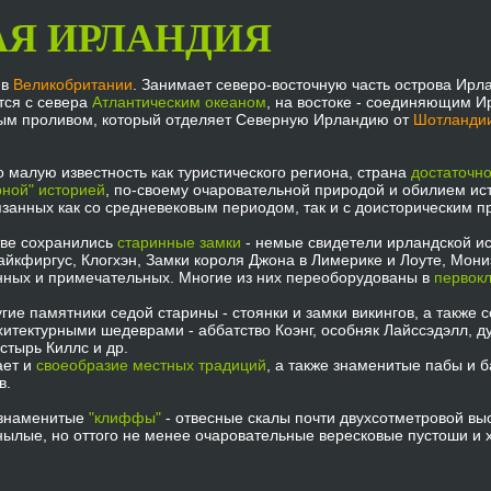
АЯ ИРЛАНДИЯ
 в
Великобритании
. Занимает северо-восточную часть острова Ирла
тся с севера
Атлантическим океаном
, на востоке - соединяющим И
ным проливом, который отделяет Северную Ирландию от
Шотланди
 малую известность как туристического региона, страна
достаточн
рной" историей
, по-своему очаровательной природой и обилием ис
язанных как со средневековым периодом, так и с доисторическим 
тве сохранились
старинные замки
- немые свидетели ирландской ис
айкфиргус, Клогхэн, Замки короля Джона в Лимерике и Лоуте, Мони
енных и примечательных. Многие из них переоборудованы в
первок
гие памятники седой старины - стоянки и замки викингов, а также 
тектурными шедеврами - аббатство Коэнг, особняк Лайссэдэлл, ду
стырь Киллс и др.
ает и
своеобразие местных традиций
, а также знаменитые пабы и 
в.
 знаменитые
"клиффы"
- отвесные скалы почти двухсотметровой вы
нылые, но оттого не менее очаровательные вересковые пустоши и 