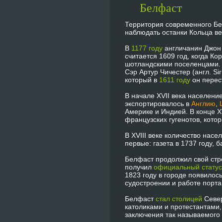
Белфаст
Территория современного Бе
наблюдать останки Кольца ве
В
1177 году
англичанин Джон 
считается 1609 год, когда Ко
шотландскими поселенцами.
Сэр Артур Чичестер (англ. S
который в
1611 году
он перест
В начале XVII века население
экспортировалось в
Англию
,
Америке и Индией. В конце X
французских гугенотов, кот
В XVIII веке количество насе
первые: газета в 1737 году, б
Белфаст продолжил свой стрем
получил
официальный статус
1823 году в городе появилос
судостроении и работе порта.
Белфаст
стал столицей
Север
католиками и протестантами,
заключения так называемого