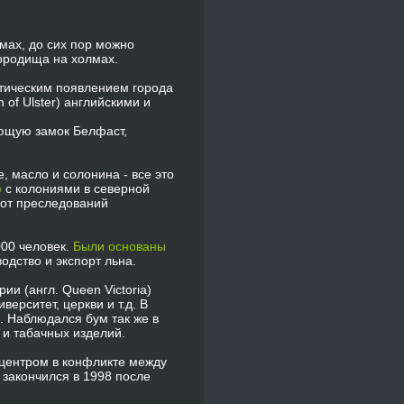
олмах, до сих пор можно
городища на холмах.
ктическим появлением города
 of Ulster) английскими и
чающую замок Белфаст,
, масло и солонина - все это
ю
с колониями в северной
 от преследований
000 человек.
Были основаны
водство и экспорт льна.
ии (англ. Queen Victoria)
ерситет, церкви и т.д. В
. Наблюдался бум так же в
 и табачных изделий.
 центром в конфликте между
 закончился в 1998 после