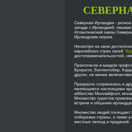
СЕВЕРН
Северная Ирландия - регион
западе с Ирландией; омывае
Атлантический океан Север
Ирландским морем.
Несмотря на свою достаточно
европейских стран своей
"бу
достопримечательностей, св
Практически в каждом графс
Бунратти, Бэллинтобир, Кэрр
других, не менее величеств
Прекрасно сохранились и дру
являющиеся настоящими архи
аббатство Миллайфонт, мона
Множество туристов привлек
встречи и общения ирландце
Множество людей посещает
побережье страны, а также у
местных легенд и преданий.