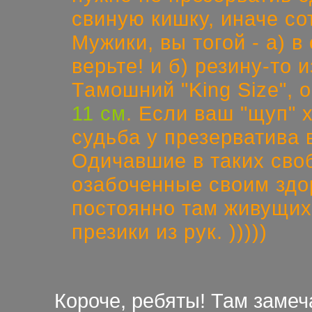
свиную кишку, иначе сот
Мужики, вы тогой - а) в
верьте! и б) резину-то 
Тамошний "King Size", о
11 см
. Если ваш "щуп" 
судьба у презерватива 
Одичавшие в таких сво
озабоченные своим здо
постоянно там живущи
презики из рук. )))))
Короче, ребяты! Там замеч