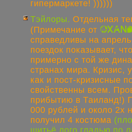
гипермаркете! ))))))
Тэйлоры.
Отдельная те
oxan
(Примечание от
справедливы на апрель
поездок показывает, чт
примерно с той же дина
странах мира. Кризис, 
как и пост-кризисные п
свойственны всем. Про
прибытию в Таиланд!)
П
000 рублей и около 2х 
получил 4 костюма
(пл
шитьё лого гладью по л