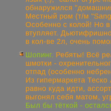
обнаружился "домашний
Местный ром (т/м "Sang
Особенно с колой! Но 
втупляет. Дьютифришно
в кол-ве 2л, очень помог
Шопинг.
Ребяты! Всё ре
шмотки - охренительног
отпад (особенно небре
Из гипермаркета Теско Л
равно куда идти, ассор
выгонял себя матом, у
Был бы тёткой - остал