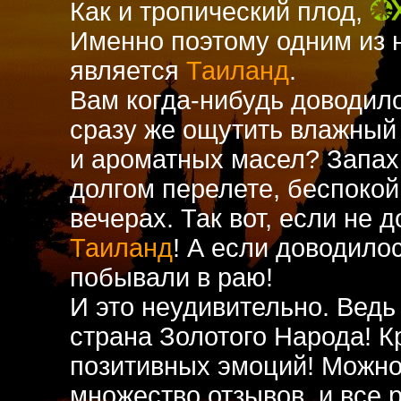
o
Как и тропический плод,
Именно поэтому одним из
является
Таиланд
.
Вам когда-нибудь доводило
сразу же ощутить влажный 
и ароматных масел? Запах 
долгом перелете, беспокой
вечерах. Так вот, если не 
Таиланд
! А если доводило
побывали в раю!
И это неудивительно. Вед
страна Золотого Народа! К
позитивных эмоций! Можно
множество отзывов, и все 