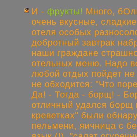
И -
фрукты!
Много, бОл
очень вкусные, сладкие
отеля особых разносол
добротный завтрак наб
наши граждане страшно
отельных меню. Надо в
любой отдых пойдет не 
не обходится: "Что пор
Да! - Тогда - борщ! - Б
отличный удался борщ на
креветках" были обнар
пельмени, яичница с б
язык (!), "салат огуреч