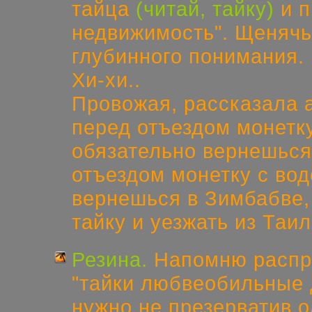
тайца
(читай, тайку)
и п
недвижимость". Щенячь
глубинного понимания.
Хи-хи..
Провожая, рассказала
перед отъездом монетк
обязательно вернешься
отъездом монетку с во
вернешься в Зимбабве,
тайку и уезжать из Таил
Резина.
Напомню распр
"тайки любвеобильные 
нужно не презерватив о