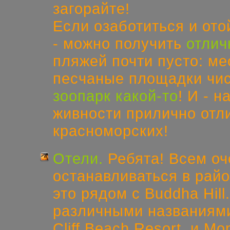
загорайте!
Если озаботиться и ото
- можно получить
отлич
пляжей почти пусто: ме
песчаные площадки чистя
зоопарк какой-то
! И - 
живности прилично отли
красноморских!
Отели.
Ребята! Всем о
останавливаться в райо
это рядом с Buddha Hill
различными названиями 
Cliff Beach Resort, и Mo