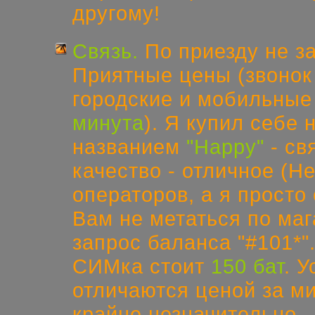
другому!
Связь.
По приезду не з
Приятные цены (звонок 
городские и мобильные
минута
). Я купил себе 
названием
"Happy"
- св
качество - отличное (Не
операторов, а я просто
Вам не метаться по маг
запрос баланса "#101*"
СИМка стоит
150 бат
. 
отличаются ценой за ми
крайне незначительно.