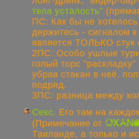
лонг-дринк, "андер-бар
тела усталость"
(прямая
ПС: Как бы не хотелось
держитесь - сигналом 
является ТОЛЬКО стук с
2ПС: Особо ушлые тури
голый торс "раскладку" 
убрав стакан в неё, пол
подряд.
3ПС: разница между к
Секс.
Его там на каждом
oxan
(Примечание от
Таиланде, а только и и