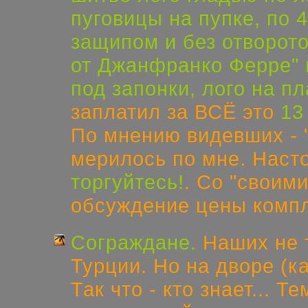
пуговицы на пупке, по 
защипом и без отворото
от Джанфранко Ферре" г
под запонки, лого на п
заплатил за ВСЁ это
13
По мнению видевших - "с
мерилось по мне. Наст
торгуйтесь!
. Со "своим
обсуждение цены компле
Сограждане.
Наших не т
Турции. Но на дворе (к
Так что - кто знает... Т