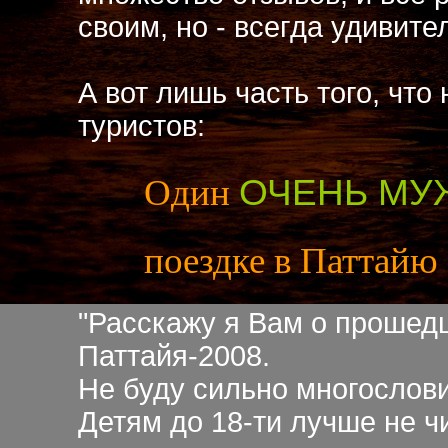
своим, но - всегда удивит
А вот лишь часть того, что
туристов:
Один
ОЧЕНЬ МУ
поездке в Паттайю 
"Расскажу я Вам о прошед
Паттайя-2008.
Не буду сильно многослови
Детям до 18-ти лучше не ч