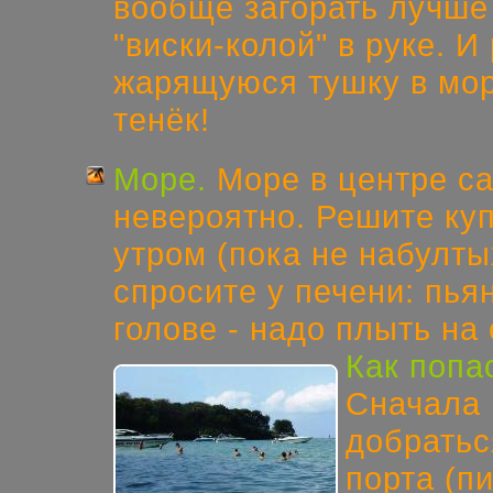
вообще загорать лучше 
"виски-колой" в руке. И
жарящуюся тушку в море
тенёк!
Море.
Море в центре са
невероятно. Решите куп
утром (пока не набулты
спросите у печени: пья
голове - надо плыть на 
Как попа
Сначала 
добратьс
порта (п